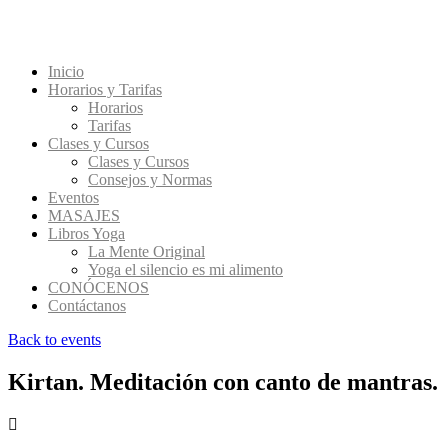
Inicio
Horarios y Tarifas
Horarios
Tarifas
Clases y Cursos
Clases y Cursos
Consejos y Normas
Eventos
MASAJES
Libros Yoga
La Mente Original
Yoga el silencio es mi alimento
CONÓCENOS
Contáctanos
Back to events
Kirtan. Meditación con canto de mantras.