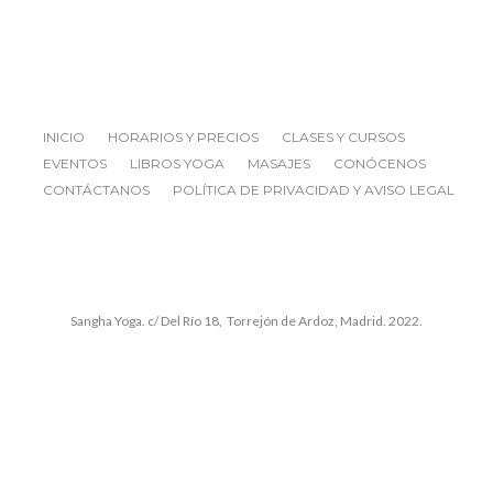
INICIO
HORARIOS Y PRECIOS
CLASES Y CURSOS
EVENTOS
LIBROS YOGA
MASAJES
CONÓCENOS
CONTÁCTANOS
POLÍTICA DE PRIVACIDAD Y AVISO LEGAL
Sangha Yoga. c/ Del Río 18, Torrejón de Ardoz, Madrid. 2022.