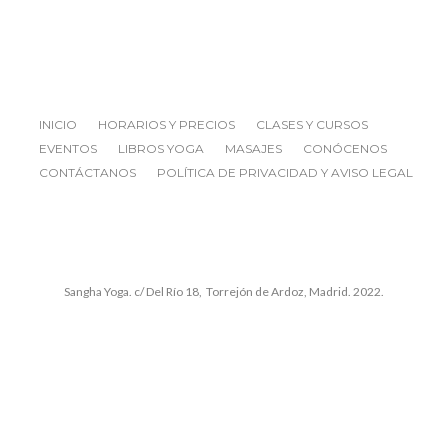
INICIO
HORARIOS Y PRECIOS
CLASES Y CURSOS
EVENTOS
LIBROS YOGA
MASAJES
CONÓCENOS
CONTÁCTANOS
POLÍTICA DE PRIVACIDAD Y AVISO LEGAL
Sangha Yoga. c/ Del Río 18, Torrejón de Ardoz, Madrid. 2022.