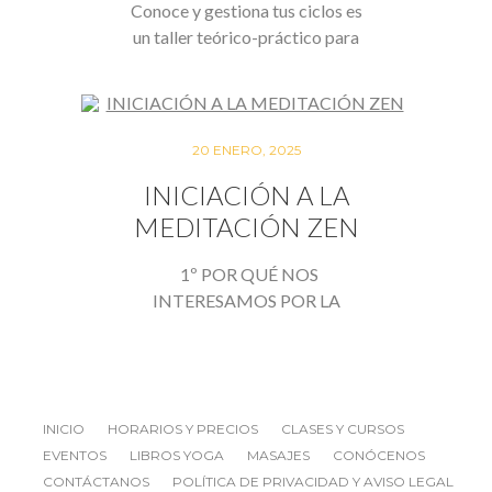
Conoce y gestiona tus ciclos es
un taller teórico-práctico para
conocer y…
20 ENERO, 2025
INICIACIÓN A LA
MEDITACIÓN ZEN
1º POR QUÉ NOS
INTERESAMOS POR LA
MEDITACIÓN ZEN. 2º
CARACTERÍSTICAS…
INICIO
HORARIOS Y PRECIOS
CLASES Y CURSOS
EVENTOS
LIBROS YOGA
MASAJES
CONÓCENOS
CONTÁCTANOS
POLÍTICA DE PRIVACIDAD Y AVISO LEGAL